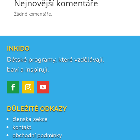
Nejnovější komentáře
Žádné komentáře.
INKIDO
Dětské programy, které vzdělávají,
baví a inspirují.
DŮLEŽITÉ ODKAZY
členská sekce
kontakt
obchodní podmínky